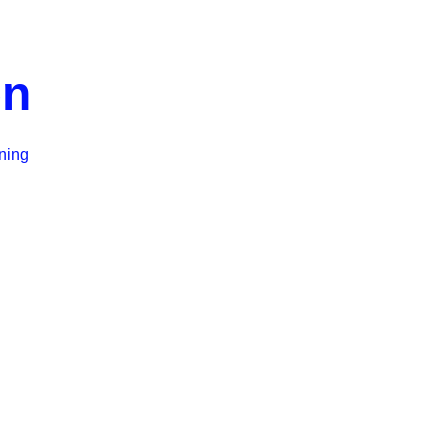
n
ning